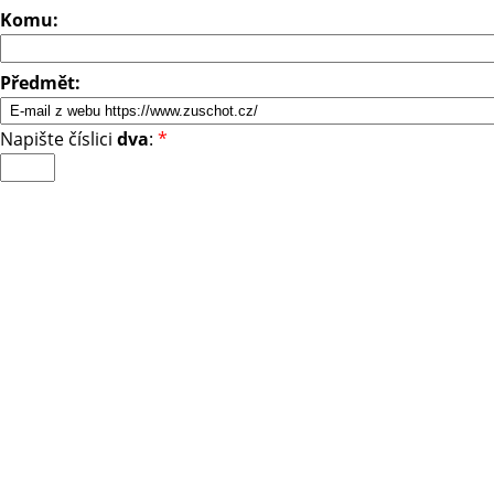
Komu:
Předmět:
Napište číslici
dva
:
*