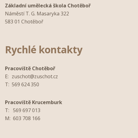
Základní umělecká škola Chotěboř
Náměstí T. G. Masaryka 322
583 01 Chotěboř
Rychlé kontakty
Pracoviště Chotěboř
E:
zuschot@zuschot.cz
T:
569 624 350
Pracoviště Krucemburk
T:
569 697 013
M:
603 708 166