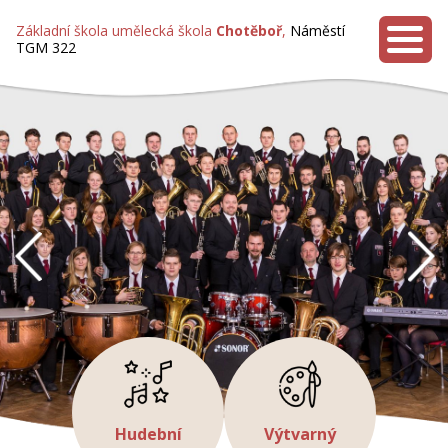
Základní škola umělecká škola
Chotěboř
,
Náměstí
TGM 322
MENU
předchozí
Hudební
Výtvarný