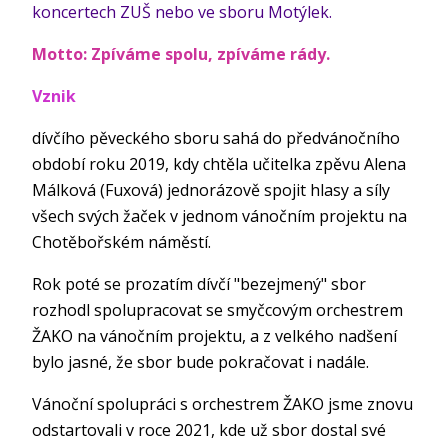
koncertech ZUŠ nebo ve sboru Motýlek.
Motto: Zpíváme spolu, zpíváme rády.
Vznik
dívčího pěveckého sboru sahá do předvánočního
období roku 2019, kdy chtěla učitelka zpěvu Alena
Málková (Fuxová) jednorázově spojit hlasy a síly
všech svých žaček v jednom vánočním projektu na
Chotěbořském náměstí.
Rok poté se prozatím dívčí "bezejmený" sbor
rozhodl spolupracovat se smyčcovým orchestrem
ŽAKO na vánočním projektu, a z velkého nadšení
bylo jasné, že sbor bude pokračovat i nadále.
Vánoční spolupráci s orchestrem ŽAKO jsme znovu
odstartovali v roce 2021, kde už sbor dostal své