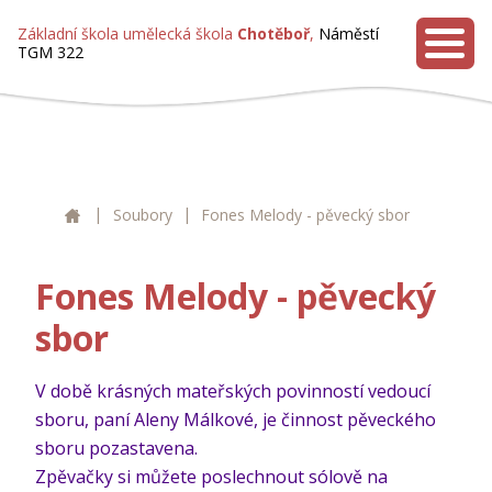
Základní škola umělecká škola
Chotěboř
,
Náměstí
TGM 322
MENU
|
|
ZUŠ Chotěboř
Soubory
Fones Melody - pěvecký sbor
Fones Melody - pěvecký
sbor
V době krásných mateřských povinností vedoucí
sboru, paní Aleny Málkové, je činnost pěveckého
sboru pozastavena.
Zpěvačky si můžete poslechnout sólově na