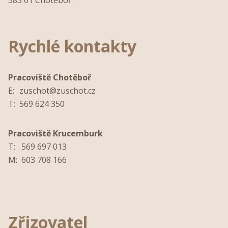
Rychlé kontakty
Pracoviště Chotěboř
E:
zuschot@zuschot.cz
T:
569 624 350
Pracoviště Krucemburk
T:
569 697 013
M:
603 708 166
Zřizovatel