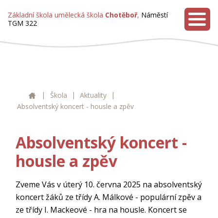
Základní škola umělecká škola
Chotěboř
,
Náměstí
TGM 322
MENU
|
|
|
ZUŠ Chotěboř
Škola
Aktuality
Absolventský koncert - housle a zpěv
Absolventský koncert -
housle a zpěv
Zveme Vás v úterý 10. června 2025 na absolventský
koncert žáků ze třídy A. Málkové - populární zpěv a
ze třídy I. Mackeové - hra na housle. Koncert se