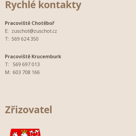
Rychlé kontakty
Pracoviště Chotěboř
E:
zuschot@zuschot.cz
T:
569 624 350
Pracoviště Krucemburk
T:
569 697 013
M:
603 708 166
Zřizovatel