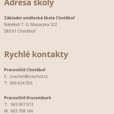
Adresa školy
Základní umělecká škola Chotěboř
Náměstí T. G. Masaryka 322
583 01 Chotěboř
Rychlé kontakty
Pracoviště Chotěboř
E:
zuschot@zuschot.cz
T:
569 624 350
Pracoviště Krucemburk
T:
569 697 013
M:
603 708 166