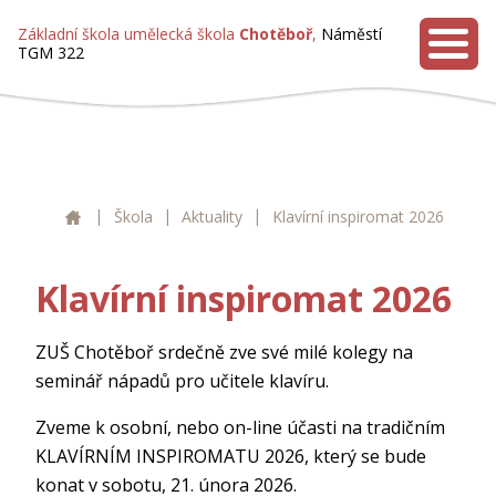
Základní škola umělecká škola
Chotěboř
,
Náměstí
TGM 322
MENU
|
|
|
ZUŠ Chotěboř
Škola
Aktuality
Klavírní inspiromat 2026
Klavírní inspiromat 2026
ZUŠ Chotěboř srdečně zve své milé kolegy na
seminář nápadů pro učitele klavíru.
Zveme k osobní, nebo on-line účasti na tradičním
KLAVÍRNÍM INSPIROMATU 2026, který se bude
konat v sobotu, 21. února 2026.