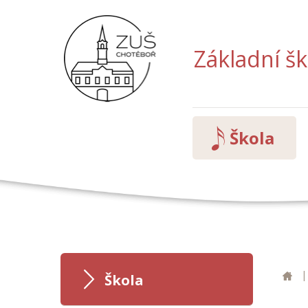
Základní š
Škola
|
ZU
Škola