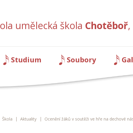
kola umělecká škola
Chotěboř
,
Studium
Soubory
Gal
|
|
Š Chotěboř
Škola
Aktuality
Ocenění žáků v soutěži ve hře na dechové nás