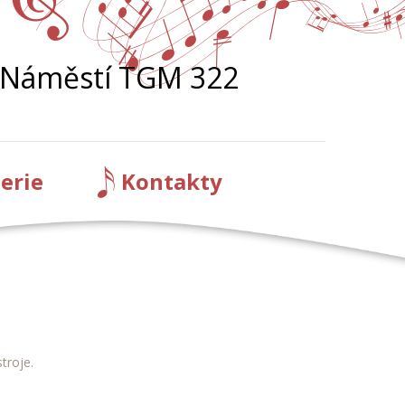
Náměstí TGM 322
erie
Kontakty
troje.