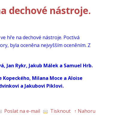
na dechové nástroje.
e ve hře na dechové nástroje. Poctivá
titory, byla oceněna nejvyšším oceněním. Z
á, Jan Rykr, Jakub Málek a Samuel Hrb.
e Kopeckého, Milana Moce a Aloise
inkovi a Jakubovi Piklovi.
Poslat na e-mail
Tisknout
↑ Nahoru