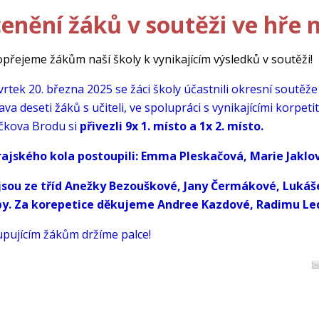
enění žáků v soutěži ve hře 
přejeme žákům naší školy k vynikajícím výsledků v soutěži!
vrtek 20. března 2025 se žáci školy účastnili okresní soutěž
ava deseti žáků s učiteli, ve spolupráci s vynikajícími korpe
íčkova Brodu si
přivezli 9x 1. místo a 1x 2. místo.
rajského kola postoupili: Emma Pleskačová, Marie Jaklov
 jsou ze tříd Anežky Bezouškové, Jany Čermákové, Lukáš
by. Za korepetice děkujeme Andree Kazdové, Radimu Ledv
pujícím žákům držíme palce!