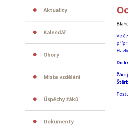
Oc
Aktuality
Blaho
Kalendář
Ve čt
přípr
Havl
Obory
Do k
Žáci
Místa vzdělání
Štěr
Postu
Úspěchy žáků
Dokumenty